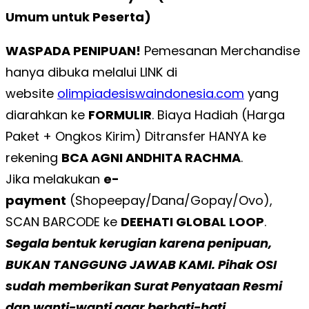
Umum untuk Peserta)
WASPADA PENIPUAN!
Pemesanan Merchandise
hanya dibuka melalui LINK di
website
olimpiadesiswaindonesia.com
yang
diarahkan ke
FORMULIR
. Biaya Hadiah (Harga
Paket + Ongkos Kirim) Ditransfer HANYA ke
rekening
BCA AGNI ANDHITA RACHMA
.
Jika melakukan
e-
payment
(Shopeepay/Dana/Gopay/Ovo),
SCAN BARCODE ke
DEEHATI GLOBAL LOOP
.
Segala bentuk kerugian karena penipuan,
BUKAN TANGGUNG JAWAB KAMI. Pihak OSI
sudah memberikan Surat Penyataan Resmi
dan wanti-wanti agar berhati-hati.