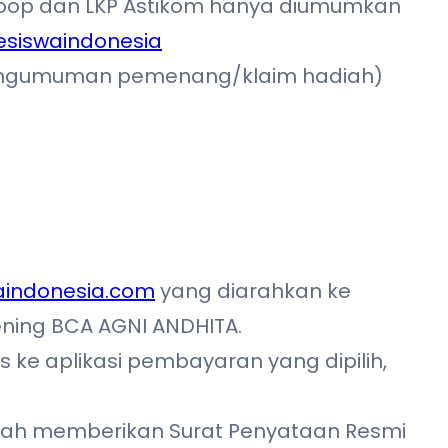
Loop dan LKP Astikom hanya diumumkan
esiswaindonesia
n/pengumuman pemenang/klaim hadiah)
aindonesia.com
yang diarahkan ke
ening BCA AGNI ANDHITA.
e aplikasi pembayaran yang dipilih,
udah memberikan Surat Penyataan Resmi