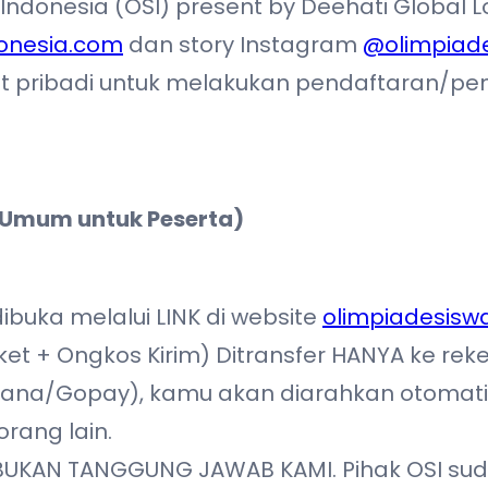
donesia (OSI) present by Deehati Global 
onesia.com
dan story Instagram
@olimpiad
h chat pribadi untuk melakukan pendaftara
 Umum untuk Peserta)
buka melalui LINK di website
olimpiadesisw
ket + Ongkos Kirim) Ditransfer HANYA ke rek
a/Gopay), kamu akan diarahkan otomatis k
rang lain.
 BUKAN TANGGUNG JAWAB KAMI. Pihak OSI s