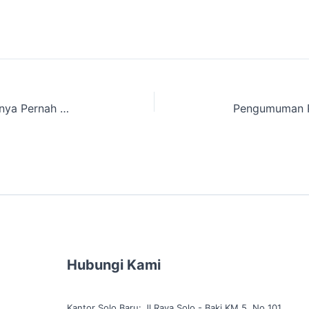
Rekam Jejak Sekolah yang Siswanya Pernah Menjadi Pemenang OSI
Hubungi Kami
g
Kantor Solo Baru: Jl Raya Solo - Baki KM 5, No 101,